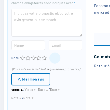
champs obligatoires sont indiqués avec
*
Panama a
mercredi
C
o
m
m
N
E
e
a
m
n
Ce mat
1
2
3
4
5
Note
m
a
t
Retour à
e
i
(Votre avis sur le match et la qualité des pronostics)
*
l
*
Votes
▲
/
Votes
▼
Date
▲
/
Date
▼
Note
▲
/
Note
▼