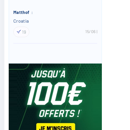
Matthof
:
Croatia
15/06
19