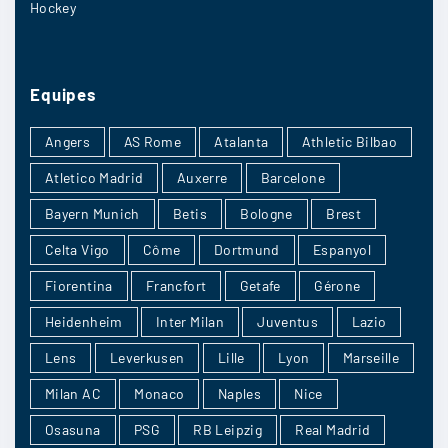
Hockey
Equipes
Angers
AS Rome
Atalanta
Athletic Bilbao
Atletico Madrid
Auxerre
Barcelone
Bayern Munich
Betis
Bologne
Brest
Celta Vigo
Côme
Dortmund
Espanyol
Fiorentina
Francfort
Getafe
Gérone
Heidenheim
Inter Milan
Juventus
Lazio
Lens
Leverkusen
Lille
Lyon
Marseille
Milan AC
Monaco
Naples
Nice
Osasuna
PSG
RB Leipzig
Real Madrid