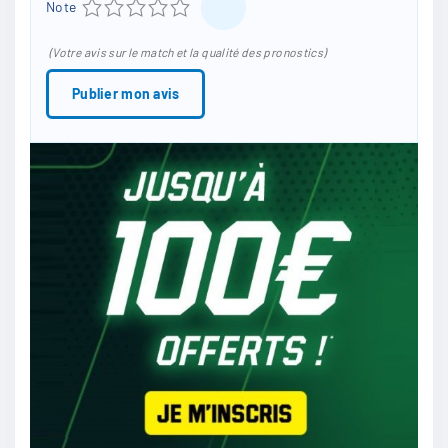
1
2
3
4
5
Note
a
*
i
(Votre avis sur le match et la qualité des pronostics)
l
*