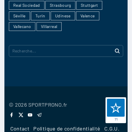
Real Sociedad
Strasbourg
Stuttgart
Séville
Turin
Udinese
Valence
Vallecano
Villarreal
R
e
c
h
e
r
©
2026
SPORTPRONO.fr
c
f
x
y
t
a
o
e
71
h
c
u
l
Contact
Politique de confidentialité
C.G.U.
e
t
e
e