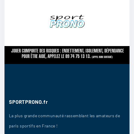
SPORTPRONO.fr
La plus grande communauté rassemblant les amateurs de
paris sportifs en France !